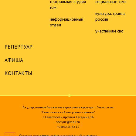
театральная студия
социальные сети
тбм
культура. гранты
информационный
россии
отдел
участникам сво
РЕПЕРТУАР
АФИША
КОНТАКТЫ
Государственное бюджетное учреждение культуры г. Севастополя
"Севастопольский театр юного зрителя"
г. Севастополь, проспект Гагарина, 16
sevtyuz@mail.ru
+78692 53-42-15