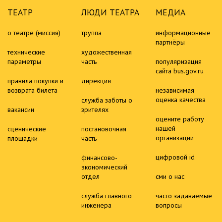
ТЕАТР
ЛЮДИ ТЕАТРА
МЕДИА
о театре (миссия)
труппа
информационные
партнёры
технические
художественная
параметры
часть
популяризация
сайта bus.gov.ru
правила покупки и
дирекция
возврата билета
независимая
оценка качества
служба заботы о
вакансии
зрителях
оцените работу
нашей
сценические
постановочная
организации
площадки
часть
цифровой id
финансово-
экономический
отдел
сми о нас
служба главного
часто задаваемые
инженера
вопросы