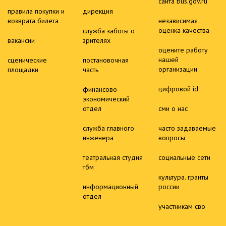
сайта bus.gov.ru
правила покупки и
дирекция
возврата билета
независимая
оценка качества
служба заботы о
вакансии
зрителях
оцените работу
нашей
сценические
постановочная
организации
площадки
часть
цифровой id
финансово-
экономический
отдел
сми о нас
служба главного
часто задаваемые
инженера
вопросы
театральная студия
социальные сети
тбм
культура. гранты
информационный
россии
отдел
участникам сво