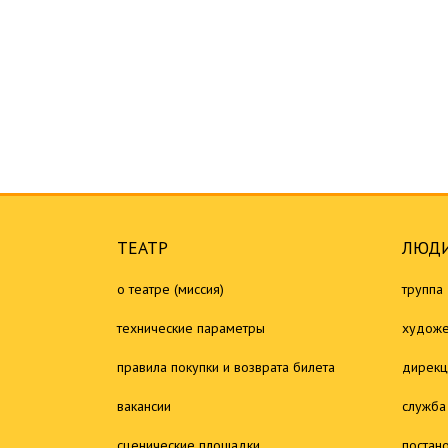
ТЕАТР
ЛЮДИ
о театре (миссия)
труппа
технические параметры
художе
правила покупки и возврата билета
дирекц
вакансии
служба
сценические площадки
постан