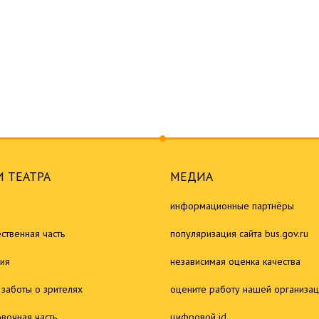
 ТЕАТРА
МЕДИА
информационные партнёры
ственная часть
популяризация сайта bus.gov.ru
ия
независимая оценка качества
 заботы о зрителях
оцените работу нашей организа
овочная часть
цифровой id