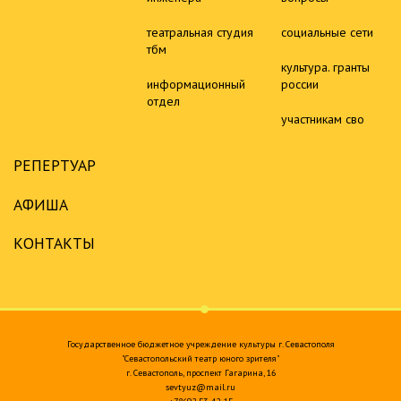
театральная студия
социальные сети
тбм
культура. гранты
информационный
россии
отдел
участникам сво
РЕПЕРТУАР
АФИША
КОНТАКТЫ
Государственное бюджетное учреждение культуры г. Севастополя
"Севастопольский театр юного зрителя"
г. Севастополь, проспект Гагарина, 16
sevtyuz@mail.ru