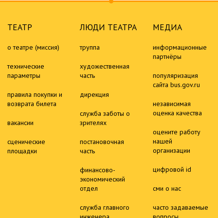
ТЕАТР
ЛЮДИ ТЕАТРА
МЕДИА
о театре (миссия)
труппа
информационные
партнёры
технические
художественная
параметры
часть
популяризация
сайта bus.gov.ru
правила покупки и
дирекция
возврата билета
независимая
оценка качества
служба заботы о
вакансии
зрителях
оцените работу
нашей
сценические
постановочная
организации
площадки
часть
цифровой id
финансово-
экономический
отдел
сми о нас
служба главного
часто задаваемые
инженера
вопросы