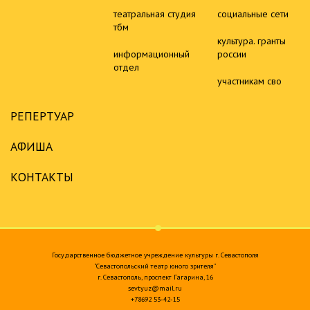
театральная студия
социальные сети
тбм
культура. гранты
информационный
россии
отдел
участникам сво
РЕПЕРТУАР
АФИША
КОНТАКТЫ
Государственное бюджетное учреждение культуры г. Севастополя
"Севастопольский театр юного зрителя"
г. Севастополь, проспект Гагарина, 16
sevtyuz@mail.ru
+78692 53-42-15