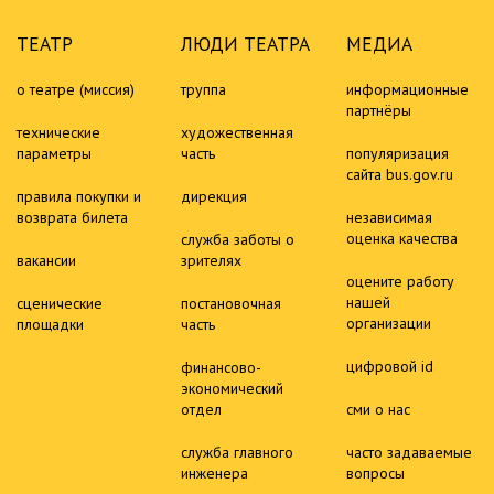
ТЕАТР
ЛЮДИ ТЕАТРА
МЕДИА
о театре (миссия)
труппа
информационные
партнёры
технические
художественная
параметры
часть
популяризация
сайта bus.gov.ru
правила покупки и
дирекция
возврата билета
независимая
оценка качества
служба заботы о
вакансии
зрителях
оцените работу
нашей
сценические
постановочная
организации
площадки
часть
цифровой id
финансово-
экономический
отдел
сми о нас
служба главного
часто задаваемые
инженера
вопросы