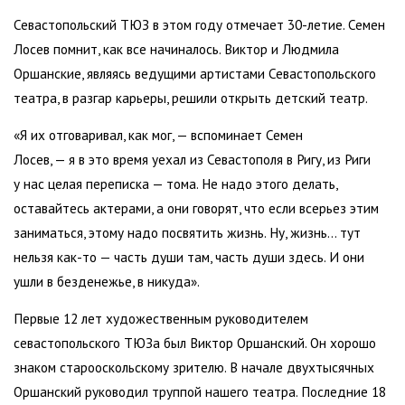
Севастопольский ТЮЗ в этом году отмечает 30-летие. Семен
Лосев помнит, как все начиналось. Виктор и Людмила
Оршанские, являясь ведущими артистами Севастопольского
театра, в разгар карьеры, решили открыть детский театр.
«Я их отговаривал, как мог, — вспоминает Семен
Лосев, — я в это время уехал из Севастополя в Ригу, из Риги
у нас целая переписка — тома. Не надо этого делать,
оставайтесь актерами, а они говорят, что если всерьез этим
заниматься, этому надо посвятить жизнь. Ну, жизнь… тут
нельзя как-то — часть души там, часть души здесь. И они
ушли в безденежье, в никуда».
Первые 12 лет художественным руководителем
севастопольского ТЮЗа был Виктор Оршанский. Он хорошо
знаком старооскольскому зрителю. В начале двухтысячных
Оршанский руководил труппой нашего театра. Последние 18