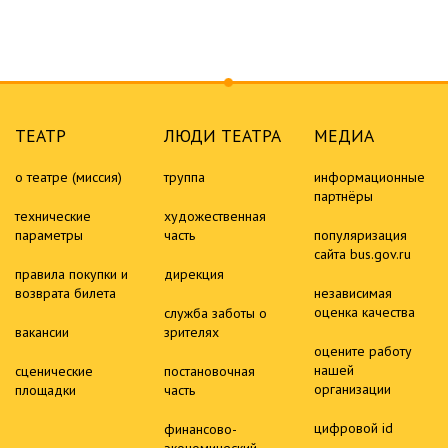
ТЕАТР
ЛЮДИ ТЕАТРА
МЕДИА
о театре (миссия)
труппа
информационные
партнёры
технические
художественная
параметры
часть
популяризация
сайта bus.gov.ru
правила покупки и
дирекция
возврата билета
независимая
оценка качества
служба заботы о
вакансии
зрителях
оцените работу
нашей
сценические
постановочная
организации
площадки
часть
цифровой id
финансово-
экономический