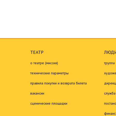
ТЕАТР
ЛЮДИ
о театре (миссия)
труппа
технические параметры
художе
правила покупки и возврата билета
дирекц
вакансии
служба
сценические площадки
постан
финанс