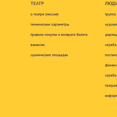
ТЕАТР
ЛЮДИ
о театре (миссия)
труппа
технические параметры
художе
правила покупки и возврата билета
дирекц
вакансии
служба
сценические площадки
постан
финанс
служба
театра
информ