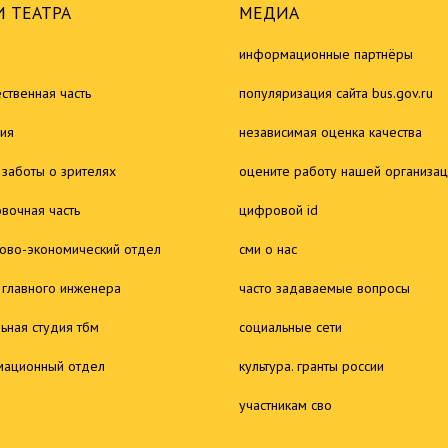
 ТЕАТРА
МЕДИА
информационные партнёры
ственная часть
популяризация сайта bus.gov.ru
ия
независимая оценка качества
 заботы о зрителях
оцените работу нашей организа
овочная часть
цифровой id
ово-экономический отдел
сми о нас
 главного инженера
часто задаваемые вопросы
льная студия тбм
социальные сети
ационный отдел
культура. гранты россии
участникам сво