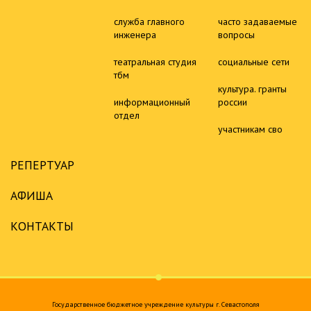
служба главного
часто задаваемые
инженера
вопросы
театральная студия
социальные сети
тбм
культура. гранты
информационный
россии
отдел
участникам сво
РЕПЕРТУАР
АФИША
КОНТАКТЫ
Государственное бюджетное учреждение культуры г. Севастополя