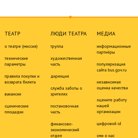
ТЕАТР
ЛЮДИ ТЕАТРА
МЕДИА
о театре (миссия)
труппа
информационные
партнёры
технические
художественная
параметры
часть
популяризация
сайта bus.gov.ru
правила покупки и
дирекция
возврата билета
независимая
оценка качества
служба заботы о
вакансии
зрителях
оцените работу
нашей
сценические
постановочная
организации
площадки
часть
цифровой id
финансово-
экономический
отдел
сми о нас