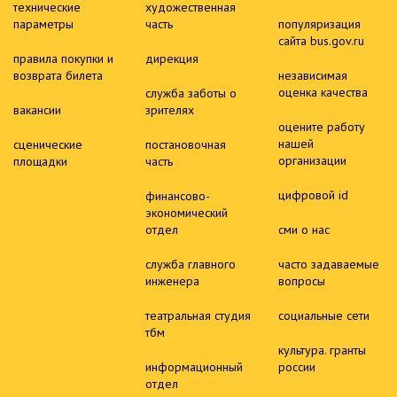
технические
художественная
параметры
часть
популяризация
сайта bus.gov.ru
правила покупки и
дирекция
возврата билета
независимая
оценка качества
служба заботы о
вакансии
зрителях
оцените работу
нашей
сценические
постановочная
организации
площадки
часть
цифровой id
финансово-
экономический
отдел
сми о нас
служба главного
часто задаваемые
инженера
вопросы
театральная студия
социальные сети
тбм
культура. гранты
информационный
россии
отдел