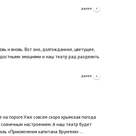
далее
овь и вновь. Вот оно, долгожданное, цветущее,
адостными эмоциями и наш театр рад разделить
далее
е на пороге.Уже совсем скоро крымская погода
 солнечным настроением. А наш театр будет
акль «Приключения капитана Врунгеля» …