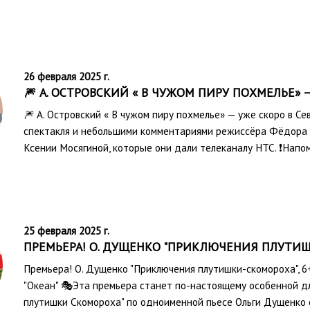
26 февраля 2025 г.
🎆 А. ОСТРОВСКИЙ « В ЧУЖОМ ПИРУ ПОХМЕЛЬЕ» 
🎆 А. Островский « В чужом пиру похмелье» — уже скоро в С
спектакля и небольшими комментариями режиссёра Фёдора 
Ксении Мосягиной, которые они дали телеканалу НТС. ❗️Напо
25 февраля 2025 г.
ПРЕМЬЕРА! О. ДУЩЕНКО "ПРИКЛЮЧЕНИЯ ПЛУТИ
Премьера! О. Дущенко "Приключения плутишки-скомороха", 6+ 
"Океан" 🎭Эта премьера станет по-настоящему особенной дл
плутишки Скомороха" по одноименной пьесе Ольги Дущенко 