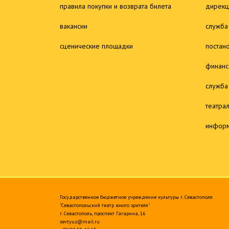
правила покупки и возврата билета
дирекц
вакансии
служба
сценические площадки
постан
финанс
служба
театра
информ
Государственное бюджетное учреждение культуры г. Севастополя
"Севастопольский театр юного зрителя"
г. Севастополь, проспект Гагарина, 16
sevtyuz@mail.ru