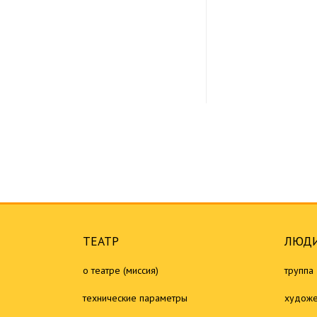
ТЕАТР
ЛЮДИ
о театре (миссия)
труппа
технические параметры
художе