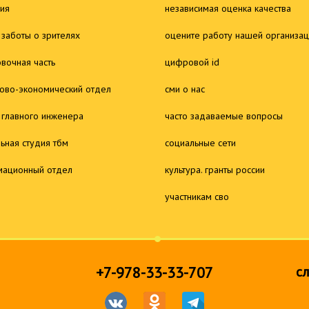
ия
независимая оценка качества
 заботы о зрителях
оцените работу нашей организа
овочная часть
цифровой id
ово-экономический отдел
сми о нас
 главного инженера
часто задаваемые вопросы
льная студия тбм
социальные сети
ационный отдел
культура. гранты россии
участникам сво
+7-978-33-33-707
с