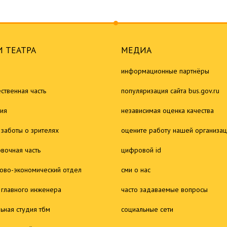
 ТЕАТРА
МЕДИА
информационные партнёры
ственная часть
популяризация сайта bus.gov.ru
ия
независимая оценка качества
 заботы о зрителях
оцените работу нашей организа
овочная часть
цифровой id
ово-экономический отдел
сми о нас
 главного инженера
часто задаваемые вопросы
льная студия тбм
социальные сети