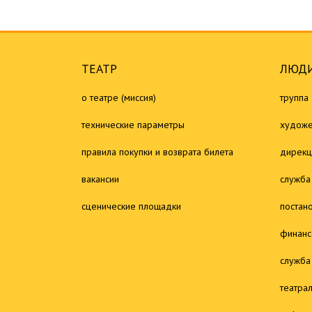
ТЕАТР
ЛЮДИ
о театре (миссия)
труппа
технические параметры
художе
правила покупки и возврата билета
дирекц
вакансии
служба
сценические площадки
постан
финанс
служба
театра