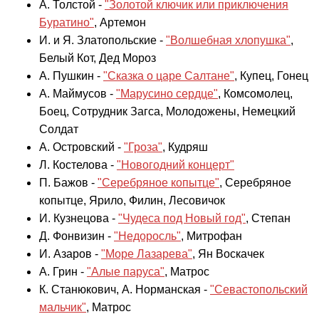
А. Толстой -
"Золотой ключик или приключения
Буратино"
, Артемон
И. и Я. Златопольские -
"Волшебная хлопушка"
,
Белый Кот, Дед Мороз
А. Пушкин -
"Сказка о царе Салтане"
, Купец, Гонец
А. Маймусов -
"Марусино сердце"
, Комсомолец,
Боец, Сотрудник Загса, Молодожены, Немецкий
Солдат
А. Островский -
"Гроза"
, Кудряш
Л. Костелова -
"Новогодний концерт"
П. Бажов -
"Серебряное копытце"
, Серебряное
копытце, Ярило, Филин, Лесовичок
И. Кузнецова -
"Чудеса под Новый год"
, Степан
Д. Фонвизин -
"Недоросль"
, Митрофан
И. Азаров -
"Море Лазарева"
, Ян Воскачек
А. Грин -
"Алые паруса"
, Матрос
К. Станюкович, А. Норманская -
"Севастопольский
мальчик"
, Матрос