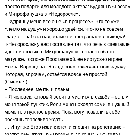
просто подарки для молодого актёра: Кудряш в «Грозе»
и Митрофанушка в «Недоросле».
– Кудряш у меня всё ещё «в процессе». Что-то уже
«легло на душу» и хорошо удаётся, что-то не совсем
гладко… работа над ролью не прекращается никогда!
«Недоросль» у нас поставлен так, что речь в спектакле
идёт не столько о Митрофанушке, сколько об его
матушке, госпоже Простаковой, её виртуозно играет
Елена Воронцова. Это здорово облегчает мою задачу.
Которая, впрочем, остаётся вовсе не простой.
(Смеётся).
– Последнее: мечты и планы.
– Я человек, который верит в мистику, в судьбу – есть у
меня такой пунктик. Роли меня находят сами, в нужный
момент, в нужное время. Пока могу позволить себе
роскошь терпеливо ждать.
… И тут же Егор извиняется и спешит на репетицию –
завтра ему играть в «Грозе»! А до конца 2025 года у