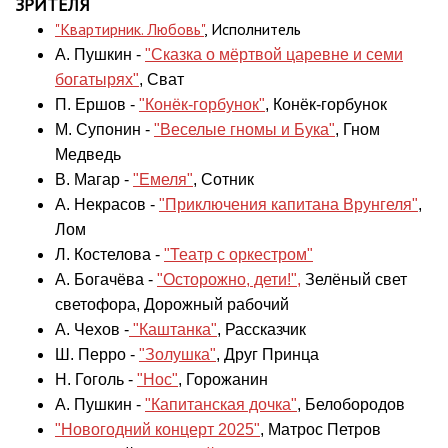
ЗРИТЕЛЯ
"Квартирник. Любовь"
, Исполнитель
А. Пушкин -
"Сказка о мёртвой царевне и семи
богатырях"
, Сват
П. Ершов -
"Конёк-горбунок"
, Конёк-горбунок
М. Супонин -
"Веселые гномы и Бука"
, Гном
Медведь
В. Магар -
"Емеля"
, Сотник
А. Некрасов -
"Приключения капитана Врунгеля"
,
Лом
Л. Костелова -
"Театр с оркестром"
А. Богачёва -
"Осторожно, дети!",
Зелёный свет
светофора, Дорожный рабочий
А. Чехов -
"Каштанка"
, Рассказчик
Ш. Перро -
"Золушка"
, Друг Принца
Н. Гоголь -
"Нос"
, Горожанин
А. Пушкин -
"Капитанская дочка"
, Белобородов
"Новогодний концерт 2025"
, Матрос Петров