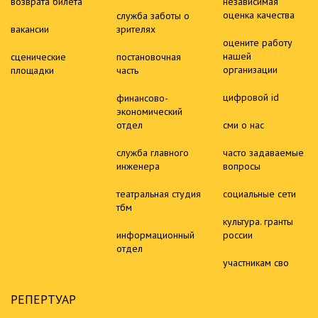
возврата билета
независимая
оценка качества
служба заботы о
вакансии
зрителях
оцените работу
нашей
сценические
постановочная
организации
площадки
часть
цифровой id
финансово-
экономический
отдел
сми о нас
служба главного
часто задаваемые
инженера
вопросы
театральная студия
социальные сети
тбм
культура. гранты
информационный
россии
отдел
участникам сво
РЕПЕРТУАР