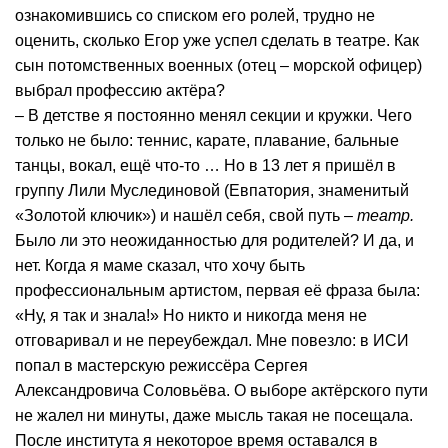
ознакомившись со списком его ролей, трудно не
оценить, сколько Егор уже успел сделать в театре. Как
сын потомственных военных (отец – морской офицер)
выбрал профессию актёра?
– В детстве я постоянно менял секции и кружки. Чего
только не было: теннис, карате, плавание, бальные
танцы, вокал, ещё что-то … Но в 13 лет я пришёл в
группу Лили Муслединовой (Евпатория, знаменитый
«Золотой ключик») и нашёл себя, свой путь –
театр.
Было ли это неожиданностью для родителей? И да, и
нет. Когда я маме сказал, что хочу быть
профессиональным артистом, первая её фраза была:
«Ну, я так и знала!» Но никто и никогда меня не
отговаривал и не переубеждал. Мне повезло: в ИСИ
попал в мастерскую режиссёра Сергея
Александровича Соловьёва. О выборе актёрского пути
не жалел ни минуты, даже мысль такая не посещала.
После института я некоторое время оставался в