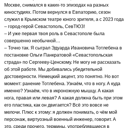
Москве, снимался в каких-то эпизодах на разных
киностудиях. Потом вернулся в Евпаторию, сезон
служил в Крымском театре юного зрителя, а с 2023 года
– город-герой Севастополь, СевТЮЗ!
– И уже первая твоя роль в Севастополе была
совершенно необычной…
– Точно так. Я сыграл Эдуарда Ивановича Тотлебена в
постановке Ольги Панкратовой «Севастопольская
страда» по Сергееву-Ценскому. Не могу не рассказать
об этой работе. Мы добивались убедительной
достоверности. Немецкий акцент, это понятно. Но вот
момент: ранение Тотлебена. Узнаём, что в ногу. А куда
именно? Узнаём, что в икроножную мышцу. А какая
нога, правая или левая? А какая должна быть при этом
его пластика, как он двигается? Всё это вовсе не
мелочи. Плюс к этому: я должен понимать, о чём мой
персонаж, виртуозный военный инженер, говорит. А
это, среди прочего, термины, употреблявшиеся в