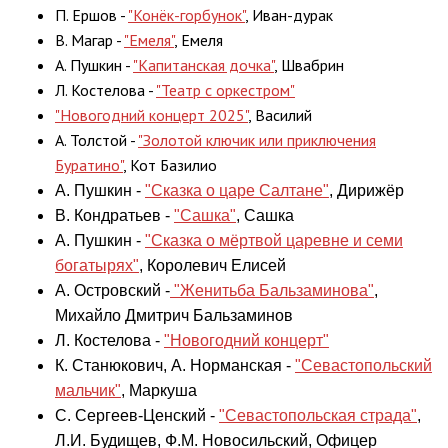
П. Ершов -
"Конёк-горбунок"
, Иван-дурак
В. Магар -
"Емеля"
, Емеля
А. Пушкин -
"Капитанская дочка"
, Швабрин
Л. Костелова -
"Театр с оркестром"
"Новогодний концерт 2025"
, Василий
А. Толстой -
"Золотой ключик или приключения
Буратино"
, Кот Базилио
А. Пушкин -
"Сказка о царе Салтане"
, Дирижёр
В. Кондратьев -
"Сашка"
, Сашка
А. Пушкин -
"Сказка о мёртвой царевне и семи
богатырях"
, Королевич Елисей
А. Островский -
"Женитьба Бальзаминова"
,
Михайло Дмитрич Бальзаминов
Л. Костелова -
"Новогодний концерт"
К. Станюкович, А. Норманская -
"Севастопольский
мальчик"
, Маркуша
С. Сергеев-Ценский -
"Севастопольская страда"
,
Л.И. Будищев, Ф.М. Новосильский, Офицер