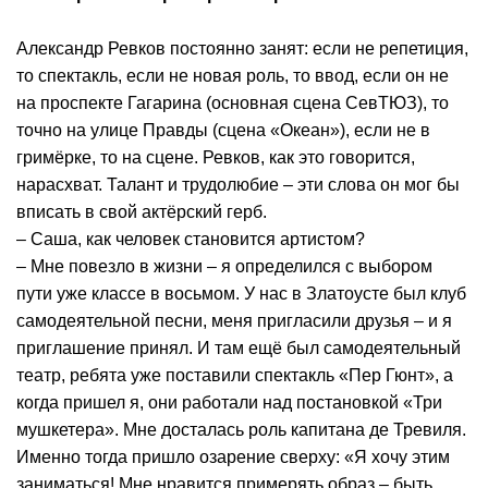
Александр Ревков постоянно занят: если не репетиция,
то спектакль, если не новая роль, то ввод, если он не
на проспекте Гагарина (основная сцена СевТЮЗ), то
точно на улице Правды (сцена «Океан»), если не в
гримёрке, то на сцене. Ревков, как это говорится,
нарасхват. Талант и трудолюбие – эти слова он мог бы
вписать в свой актёрский герб.
– Саша, как человек становится артистом?
– Мне повезло в жизни – я определился с выбором
пути уже классе в восьмом. У нас в Златоусте был клуб
самодеятельной песни, меня пригласили друзья – и я
приглашение принял. И там ещё был самодеятельный
театр, ребята уже поставили спектакль «Пер Гюнт», а
когда пришел я, они работали над постановкой «Три
мушкетера». Мне досталась роль капитана де Тревиля.
Именно тогда пришло озарение сверху: «Я хочу этим
заниматься! Мне нравится примерять образ – быть