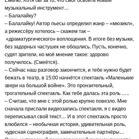
Емелю. Хотя бы за то, что смог освоить новый
музыкальный инструмент…
– Балалайку?
– Балалайку! Автор пьесы определил жанр – «мюзикл»,
а режиссёру хотелось – скажем так –
«драматургического» воплощения. В итоге без музыки,
без задорных частушек не обошлись. Пусть, конечно,
судят зрители, но моё мнение такое: здорово
получилось. (Смеётся).
– Сейчас наш разговор закончится, и тебе нужно будет
бежать в театр, в 15:00 начнётся спектакль «Маленькие
звери на большой войне». Это пронзительный,
трогательный спектакль. Как тебе далась эта роль …..
– Считаю, что мне с этой ролью крупно повезло. Мне
сначала прислали видеозапись спектакля, я с видео
переписывал свой текст… И в этот спектакль просто
влюбился – необычная история, удивительная роль,
чудесная сценография, замечательные партнёры…