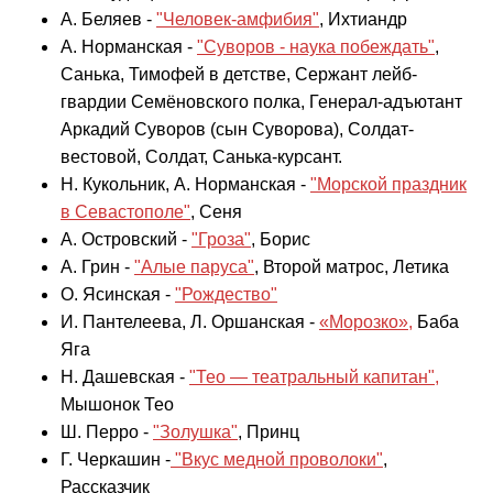
А. Беляев -
"Человек-амфибия"
, Ихтиандр
А. Норманская -
"Суворов - наука побеждать"
,
Санька, Тимофей в детстве, Сержант лейб-
гвардии Семёновского полка, Генерал-адъютант
Аркадий Суворов (сын Суворова), Солдат-
вестовой, Солдат, Санька-курсант.
Н. Кукольник, А. Норманская -
"Морской праздник
в Севастополе"
, Сеня
А. Островский -
"Гроза"
, Борис
А. Грин -
"Алые паруса"
, Второй матрос, Летика
О. Ясинская -
"Рождество"
И. Пантелеева, Л. Оршанская -
«Морозко»,
Баба
Яга
Н. Дашевская -
"Тео — театральный капитан",
Мышонок Тео
Ш. Перро -
"Золушка"
, Принц
Г. Черкашин -
"Вкус медной проволоки"
,
Рассказчик