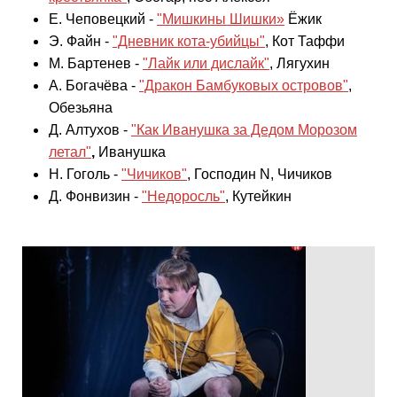
Е. Чеповецкий -
"
Мишкины Шишки»
Ёжик
Э. Файн -
"Дневник кота-убийцы"
, Кот Таффи
М. Бартенев -
"Лайк или дислайк"
, Лягухин
А. Богачёва -
"Дракон Бамбуковых островов"
,
Обезьяна
Д. Алтухов -
"Как Иванушка за Дедом Морозом
летал"
,
Иванушка
Н. Гоголь -
"Чичиков"
, Господин N, Чичиков
Д. Фонвизин -
"Недоросль"
, Кутейкин