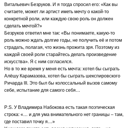
Витальевич Безруков. И я тогда спросил его: «Как вы
считаете, может ли артист иметь мечту о какой-то
конкретной роли, или каждую свою роль он должен
сделать мечтой?»
Безруков ответил мне так: «Вы понимаете, какую-то
роль можно ждать долгие годы, не получить её и потом
страдать, полагая, что жизнь прожита зря. Поэтому из
каждой своей роли старайтесь делать произведение
искусства». Я с ним согласился.
Но в то же время у меня есть мечта: хотел бы сыграть
Алёшу Карамазова, хотел бы сыграть шекспировского
Ричарда III. Это был бы колоссальный вызов самому
себе, испытание для самого себя…
P
.
S
. У Владимира Набокова есть такая поэтическая
строка: «… и для ума внимательного нет границы – там,
где поставил точку я…»