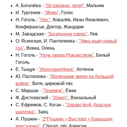
А. Богачёва -
"Осторожно, дети!",
Мальчик
И. Тургенев -
"Муму"
, Голос
Н. Гоголь -
"Нос"
, Ковалёв,
Иван Яковлевич,
Конферансье, Доктор, Жандарм
М. Завадская -
"Бездонное озеро"
, Лев
О. Ясинская, И. Пантелеева -
"Умка ищет новый
год"
, Вовка, Олень
Н. Гоголь -
"Ночь перед Рождеством"
, Белый
Гоголь
Е. Тыщук -
"
Инопланетёнок
"
,
Котёнок
Ю. Поспелова -
"
Маленькие звери на большой
войне
"
,
Витя, цирковой пёс
С. Маршак -
"
Теремок
"
, Ёжик
Ф. Достоевский -
"
Идиот"
, Вокзальный
С. Ефремов, С. Коган -
"
Здравствуй, Красная
шапочка
"
, Заяц
А. Пушкин -
"2*Пушкин = Выстрел + Барышня-
крестьянка"
, Сбогар, пёс Алексея