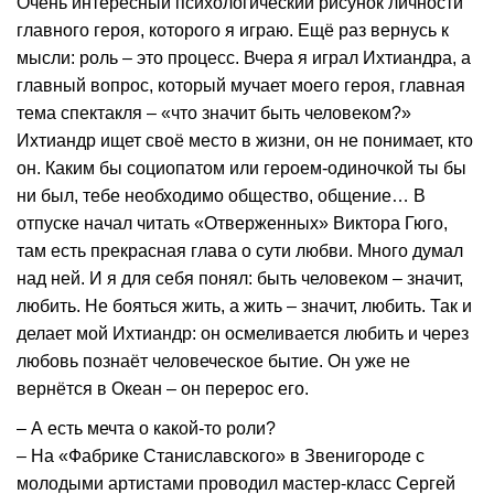
Очень интересный психологический рисунок личности
главного героя, которого я играю. Ещё раз вернусь к
мысли: роль – это процесс. Вчера я играл Ихтиандра, а
главный вопрос, который мучает моего героя, главная
тема спектакля – «что значит быть человеком?»
Ихтиандр ищет своё место в жизни, он не понимает, кто
он. Каким бы социопатом или героем-одиночкой ты бы
ни был, тебе необходимо общество, общение… В
отпуске начал читать «Отверженных» Виктора Гюго,
там есть прекрасная глава о сути любви. Много думал
над ней. И я для себя понял: быть человеком – значит,
любить. Не бояться жить, а жить – значит, любить. Так и
делает мой Ихтиандр: он осмеливается любить и через
любовь познаёт человеческое бытие. Он уже не
вернётся в Океан – он перерос его.
– А есть мечта о какой-то роли?
– На «Фабрике Станиславского» в Звенигороде с
молодыми артистами проводил мастер-класс Сергей