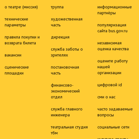
о театре (миссия)
труппа
информационные
партнёры
технические
художественная
параметры
часть
популяризация
сайта bus.gov.ru
правила покупки и
дирекция
возврата билета
независимая
оценка качества
служба заботы о
вакансии
зрителях
оцените работу
нашей
сценические
постановочная
организации
площадки
часть
цифровой id
финансово-
экономический
отдел
сми о нас
служба главного
часто задаваемые
инженера
вопросы
театральная студия
социальные сети
тбм
культура. гранты