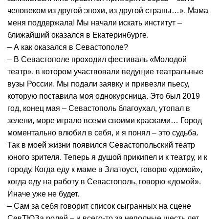
человеком из другой эпохи, из другой страны…». Мама
меня поддержала! Мы начали искать институт –
ближайший оказался в Екатеринбурге.
– А как оказался в Севастополе?
– В Севастополе проходил фестиваль «Молодой
театр», в котором участвовали ведущие театральные
вузы России. Мы подали заявку и привезли пьесу,
которую поставила моя однокурсница. Это был 2019
год, конец мая – Севастополь благоухал, утопал в
зелени, море играло всеми своими красками… Город
моментально влюбил в себя, и я понял – это судьба.
Так в моей жизни появился Севастопольский театр
юного зрителя. Теперь я душой прикипел и к театру, и к
городу. Когда еду к маме в Златоуст, говорю «домой»,
когда еду на работу в Севастополь, говорю «домой».
Иначе уже не будет.
– Сам за себя говорит список сыгранных на сцене
СевТЮЗа ролей – и всего-то за неполные шесть лет.