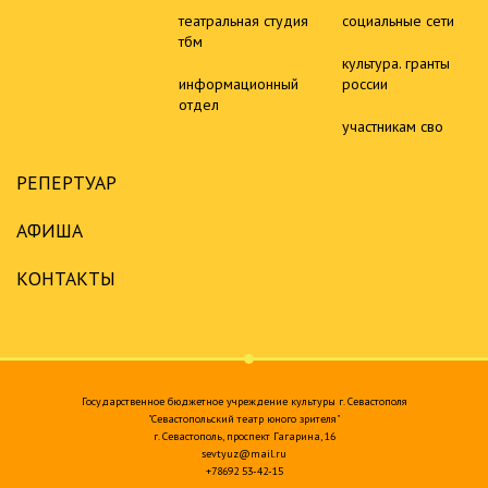
театральная студия
социальные сети
тбм
культура. гранты
информационный
россии
отдел
участникам сво
РЕПЕРТУАР
АФИША
КОНТАКТЫ
Государственное бюджетное учреждение культуры г. Севастополя
"Севастопольский театр юного зрителя"
г. Севастополь, проспект Гагарина, 16
sevtyuz@mail.ru
+78692 53-42-15