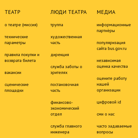
ТЕАТР
ЛЮДИ ТЕАТРА
МЕДИА
о театре (миссия)
труппа
информационные
партнёры
технические
художественная
параметры
часть
популяризация
сайта bus.gov.ru
правила покупки и
дирекция
возврата билета
независимая
оценка качества
служба заботы о
вакансии
зрителях
оцените работу
нашей
сценические
постановочная
организации
площадки
часть
цифровой id
финансово-
экономический
отдел
сми о нас
служба главного
часто задаваемые
инженера
вопросы