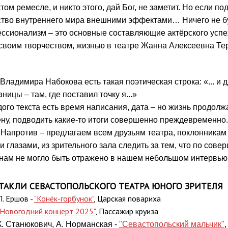
том ремесле, и никто этого, дай Бог, не заметит. Но если п
ство внутреннего мира внешними эффектами… Ничего не бу
ссионализм – это основные составляющие актёрского успе
своим творчеством, жизнью в театре Жанна Алексеевна Тер
У Владимира Набокова есть такая поэтическая строка: «... и
аницы – там, где поставил точку я...»
дого текста есть время написания, дата – но жизнь продолж
ену, подводить какие-то итоги совершенно преждевременно.
! Напротив – предлагаем всем друзьям театра, поклонникам
и глазами, из зрительного зала следить за тем, что по сов
нам не могло быть отражено в нашем небольшом интервью
ТАКЛИ СЕВАСТОПОЛЬСКОГО ТЕАТРА ЮНОГО ЗРИТЕЛЯ
П. Ершов -
"Конёк-горбунок"
, Царская повариха
"Новогодний концерт 2025"
, Пассажир круиза
К. Станюкович, А. Норманская -
"Севастопольский мальчик"