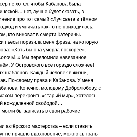
сёр не хотел, чтобы Кабанова была
ческой… нет, лучше будет сказать, в
нение про тот самый «Луч света в тёмном
одход и умничать как-то не приходилось.
ом, кто виноват в смерти Катерины.
ки пьесы поразила меня фраза, на которую
ова: «Хоть бы она умерла поскорее».
сволочь!..» Мы переломили навязанное
ём. У Островского всё гораздо сложнее!
ых шаблонов. Каждый человек в жизни,
ав. По-своему права и Кабанова. У меня
абанова. Конечно, молодому Добролюбову, с
махом перекроить «старый мир», хотелось
этой вожделенной свободой…
могли бы записать в свои рабочие
и актёрского мастерства – если ставить
друг не пришло вдохновение, можно сыграть