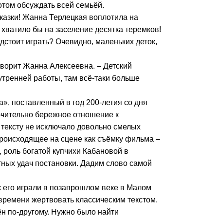
отом обсуждать всей семьёй.
сказки! Жанна Терлецкая воплотила на
 хватило бы на заселение десятка теремков!
редстоит играть? Очевидно, маленьких деток,
говорит Жанна Алексеевна. – Детский
нутренней работы, там всё-таки больше
», поставленный в год 200-летия со дня
чительно бережное отношение к
 тексту не исключало довольно смелых
происходящее на сцене как съёмку фильма –
 роль богатой купчихи Кабановой в
ных удач постановки. Дадим слово самой
ак его играли в позапрошлом веке в Малом
 времени жертвовать классическим текстом.
ён по-другому. Нужно было найти