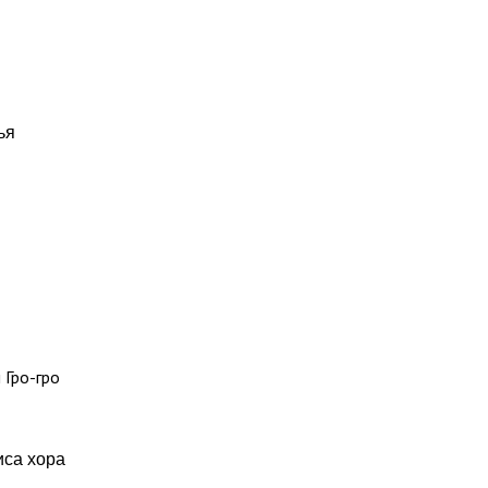
ья
 Гро-гро
иса хора