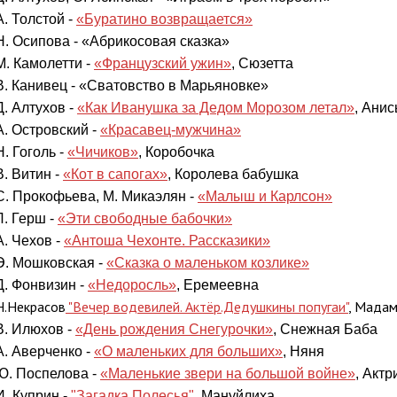
А. Толстой -
«Буратино возвращается»
Н. Осипова - «Абрикосовая сказка»
М. Камолетти -
«Французский ужин»
, Сюзетта
В. Канивец - «Сватовство в Марьяновке»
Д. Алтухов -
«Как Иванушка за Дедом Морозом летал»
, Анис
А. Островский -
«Красавец-мужчина»
Н. Гоголь -
«Чичиков»
, Коробочка
В. Витин -
«Кот в сапогах»
, Королева бабушка
С. Прокофьева, М. Микаэлян -
«Малыш и Карлсон»
Л. Герш -
«Эти свободные бабочки»
А. Чехов -
«Антоша Чехонте. Рассказики»
Э. Мошковская -
«Сказка о маленьком козлике»
Д. Фонвизин -
«Недоросль»
, Еремеевна
Н.Некрасов
"Вечер водевилей. Актёр.Дедушкины попугаи"
, Мадам
В. Илюхов -
«День рождения Снегурочки»
, Снежная Баба
А. Аверченко -
«О маленьких для больших»
, Няня
Ю. Поспелова -
«Маленькие звери на большой войне»
, Актр
И. Куприн -
"Загадка Полесья"
, Мануйлиха