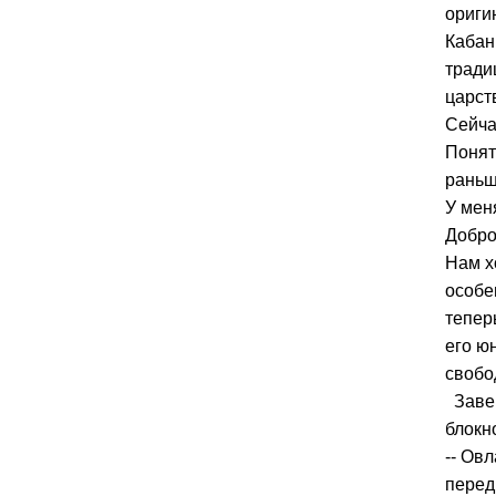
ориги
Кабан
тради
царст
Сейча
Понят
раньш
У мен
Добро
Нам х
особе
тепер
его ю
свобо
Завер
блокн
-- Ов
перед