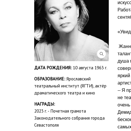
искус
Работ
сентяб
«Увид
Жанна
талан
душа 
ДАТА РОЖДЕНИЯ:
10 августа 1963 г.
совер
яркий
ОБРАЗОВАНИЕ:
Ярославский
артис
театральный институт (ЯГТИ), актёр
-- Я 
драматического театра и кино
не те
НАГРАДЫ:
очень
2023 г. - Почетная грамота
Демид
Законодательного собрания города
беско
Севастополя
самых