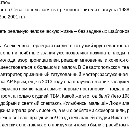
ство»
ает в Севастопольском театре юного зрителя с августа 1988
ре 2001 гг.)
еть реальную человеческую жизнь – без заданных шаблоно
 Алексеевна Терлецкая входит в тот узкий круг севастопол
т, опыт и почётные звания уже позволяют пожинать плоды н
молода, взор проницателен, реакции мгновенны и хочется со
шенствоваться в большом и малом. В Севастопольском теа
 авторитет, признанный титулованный мастер: заслуженная
тка АР Крым, ещё в 2013 году она получила звание заслуже
прекрасно помню наши самые первые постановки – тогда в 
атром, а только студией ТБМ. Какой же это год был? Лето 19
 добрый и светлый спектакль «Улыбнись, малыш!» Людмил
кина играла роль лисёнка, а мы с ребятами скоморошили, р
нечно весело, празднично! Создатель нашей студии Виктор 
 детских спектаклях его придумки и юмор были с расчётом и