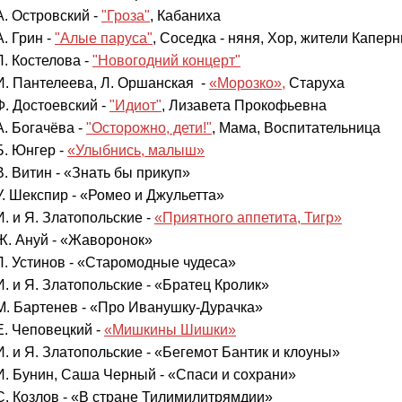
А. Островский -
"Гроза"
, Кабаниха
А. Грин -
"Алые паруса"
, Соседка - няня, Хор, жители Капер
Л. Костелова -
"Новогодний концерт"
И. Пантелеева, Л. Оршанская -
«Морозко»,
Старуха
Ф. Достоевский -
"Идиот"
, Лизавета Прокофьевна
А. Богачёва -
"Осторожно, дети!"
, Мама, Воспитательница
Б. Юнгер -
«Улыбнись, малыш»
В. Витин - «Знать бы прикуп»
У. Шекспир - «Ромео и Джульетта»
И. и Я. Златопольские -
«Приятного аппетита, Тигр»
Ж. Ануй - «Жаворонок»
Л. Устинов - «Старомодные чудеса»
И. и Я. Златопольские - «Братец Кролик»
М. Бартенев - «Про Иванушку-Дурачка»
Е. Чеповецкий -
«Мишкины Шишки»
И. и Я. Златопольские - «Бегемот Бантик и клоуны»
И. Бунин, Саша Черный - «Спаси и сохрани»
С. Козлов - «В стране Тилимилитрямдии»