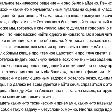
нальное техническое решение – и оно было найдено. Режис
ихой – каким-то монументальным пугалом на сцене, в класси
ционной трактовке… Я сама писала в школе выпускное сочи
ве», к образам пьес Островского был единый стандартный п
с же мы, готовясь к спектаклю, много думали и говорили о т
но, что невозможно найти одного виноватого. Во время чит
е и внимания как-то не обращали. У Бориса вырываются сл
я – как вспышка, как молния пронеслось в голове: «Ах ты, 
любовым клише про «тёмное царство» и про «луч света» в н
отелось видеть реальную человеческую жизнь – без заданн
нно человек хорошо повидавший и поживший, по-своему пр
ь нет желания говорить «Кабаниха», только по фамилии – К
ношеским революционным задором, хотелось резко, одним 
ды. Но далеко не всем удаётся найти себя, справиться с 
шая беседу, Жанна Алексеевна высказала мысль, которую 
оты многие молодые артисты:
ладеть какими-то техническими приёмами, какими-то навыкам
 собой такую задачу – безусловно, можно. Иногда, когда в