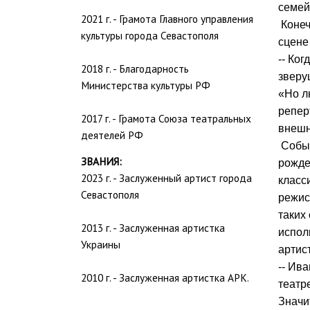
семей
2021 г. - Грамота Главного управления
Конеч
культуры города Севастополя
сцене
-- Ког
2018 г. - Благодарность
зверу
Министерства культуры РФ
«Но л
репер
2017 г. - Грамота Союза театральных
внеш
деятелей РФ
Событ
ЗВАНИЯ:
рожде
2023 г. - Заслуженный артист города
класс
Севастополя
режис
таких
2013 г. - Заслуженная артистка
испол
Украины
артист
-- Ив
2010 г. - Заслуженная артистка АРК.
театр
Значи