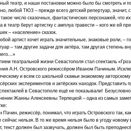
ный театр, и наши постановки можно было бы смотреть и п
но, любой ТЮЗ – прежде всего детский репертуар, значит, 
 такое число сказочных, фантастических персонажей, что их
да в театр берут артистку с амплуа травести – кого же ей п
шек – «населениe» сказок.
юбой артист хочет играть значительные, знаковые роли, – 
туар – там другие задачи для актёра, там другая степень в
него…»
ием театральной жизни Севастополя стал спектакль «Гроза
ния А.Н. Островского режиссёром Иваном Пачиным. Исклю
ическому и всем со школьной скамьи знакомому авторскому
сёрских экспериментов и актёрских находок. Представить 
 спектаклей в Севастополе ещё не показывали! Безусловно,
нении Жанны Алексеевны Терлецкой – одна из самых замет
ке:
ан Пачин, режиссёр, понимал, что играть Островского так, к
е сейчас нельзя. В то же время нельзя было в угоду новому
т, текст должен был зазвучать, должен был быть преподнес