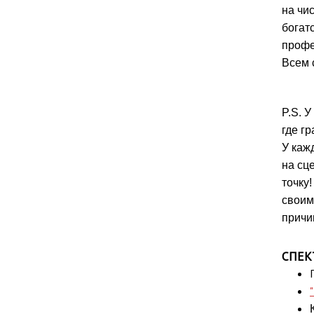
на чис
богат
профе
Всем 
P.S. 
где гр
У каж
на сц
точку
своим
причи
СПЕК