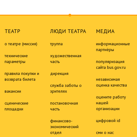
ТЕАТР
ЛЮДИ ТЕАТРА
МЕДИА
о театре (миссия)
труппа
информационные
партнёры
технические
художественная
параметры
часть
популяризация
сайта bus.gov.ru
правила покупки и
дирекция
возврата билета
независимая
оценка качества
служба заботы о
вакансии
зрителях
оцените работу
нашей
сценические
постановочная
организации
площадки
часть
цифровой id
финансово-
экономический
отдел
сми о нас