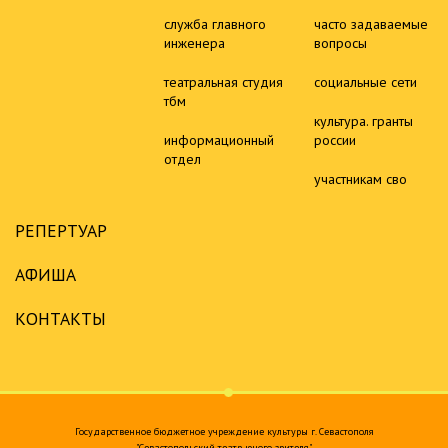
служба главного
часто задаваемые
инженера
вопросы
театральная студия
социальные сети
тбм
культура. гранты
информационный
россии
отдел
участникам сво
РЕПЕРТУАР
АФИША
КОНТАКТЫ
Государственное бюджетное учреждение культуры г. Севастополя
"Севастопольский театр юного зрителя"