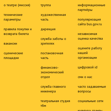
о театре (миссия)
труппа
информационные
партнёры
технические
художественная
параметры
часть
популяризация
сайта bus.gov.ru
правила покупки и
дирекция
возврата билета
независимая
оценка качества
служба заботы о
вакансии
зрителях
оцените работу
нашей
сценические
постановочная
организации
площадки
часть
цифровой id
финансово-
экономический
отдел
сми о нас
служба главного
часто задаваемые
инженера
вопросы
театральная студия
социальные сети
тбм
культура. гранты