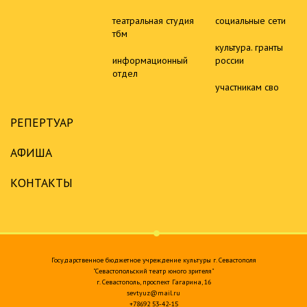
театральная студия
социальные сети
тбм
культура. гранты
информационный
россии
отдел
участникам сво
РЕПЕРТУАР
АФИША
КОНТАКТЫ
Государственное бюджетное учреждение культуры г. Севастополя
"Севастопольский театр юного зрителя"
г. Севастополь, проспект Гагарина, 16
sevtyuz@mail.ru
+78692 53-42-15