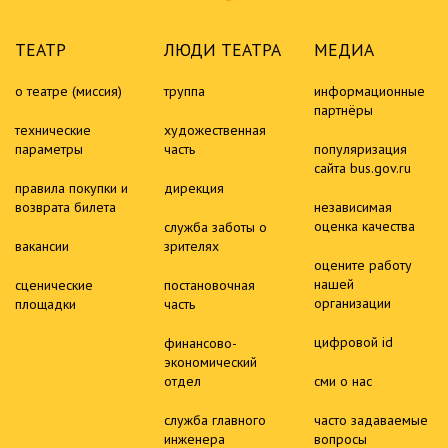
ТЕАТР
ЛЮДИ ТЕАТРА
МЕДИА
о театре (миссия)
труппа
информационные
партнёры
технические
художественная
параметры
часть
популяризация
сайта bus.gov.ru
правила покупки и
дирекция
возврата билета
независимая
оценка качества
служба заботы о
вакансии
зрителях
оцените работу
нашей
сценические
постановочная
организации
площадки
часть
цифровой id
финансово-
экономический
отдел
сми о нас
служба главного
часто задаваемые
инженера
вопросы