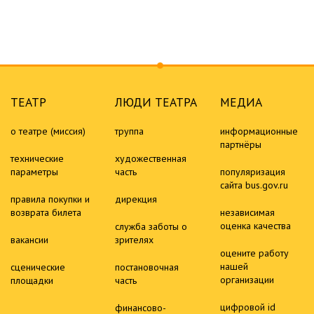
ТЕАТР
ЛЮДИ ТЕАТРА
МЕДИА
о театре (миссия)
труппа
информационные
партнёры
технические
художественная
параметры
часть
популяризация
сайта bus.gov.ru
правила покупки и
дирекция
возврата билета
независимая
оценка качества
служба заботы о
вакансии
зрителях
оцените работу
нашей
сценические
постановочная
организации
площадки
часть
цифровой id
финансово-