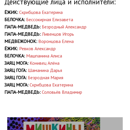
Действующие лица и исполнители:
ЁЖИК:
Скрибцова Екатерина
БЕЛОЧКА:
Бессокирная Елизавета
ПАПА-МЕДВЕДЬ:
Безродный Александр
ПАПА-МЕДВЕДЬ:
Ливенцов Игорь
МЕДВЕЖОНОК:
Воронцова Елена
ЁЖИК:
Ревков Александр
БЕЛОЧКА:
Машпанина Алиса
ЗАЯЦ МОГА:
Конивец Алёна
ЗАЯЦ ГОГА:
Шаманина Дарья
ЗАЯЦ ГОГА:
Безродная Мария
ЗАЯЦ МОГА:
Скрибцова Екатерина
ПАПА-МЕДВЕДЬ:
Соловьёв Владимир