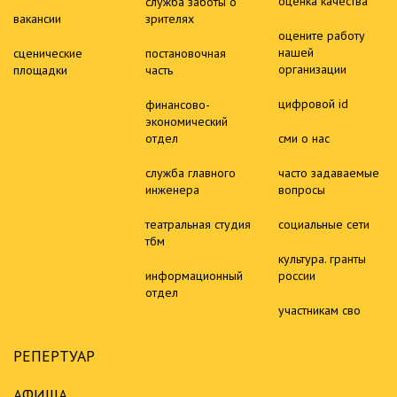
оценка качества
служба заботы о
вакансии
зрителях
оцените работу
нашей
сценические
постановочная
организации
площадки
часть
цифровой id
финансово-
экономический
отдел
сми о нас
служба главного
часто задаваемые
инженера
вопросы
театральная студия
социальные сети
тбм
культура. гранты
информационный
россии
отдел
участникам сво
РЕПЕРТУАР
АФИША