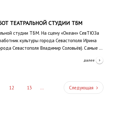
БОТ ТЕАТРАЛЬНОЙ СТУДИИ ТБМ
альной студии ТБМ. На сцену «Океан» СевТЮЗа
работник культуры города Севастополя Ирина
орода Севастополя Владимир Соловьёв). Самые …
далее
Следующая
12
13
…
Следующая