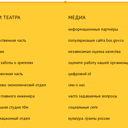
 ТЕАТРА
МЕДИА
информационные партнёры
ственная часть
популяризация сайта bus.gov.ru
ия
независимая оценка качества
 заботы о зрителях
оцените работу нашей организа
овочная часть
цифровой id
ово-экономический отдел
сми о нас
 главного инженера
часто задаваемые вопросы
льная студия тбм
социальные сети
ационный отдел
культура. гранты россии