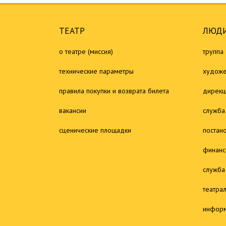
ТЕАТР
ЛЮДИ
о театре (миссия)
труппа
технические параметры
художе
правила покупки и возврата билета
дирекц
вакансии
служба
сценические площадки
постан
финанс
служба
театра
информ