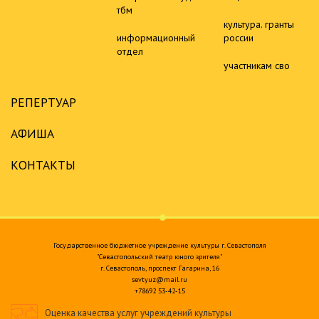
тбм
культура. гранты
информационный
россии
отдел
участникам сво
РЕПЕРТУАР
АФИША
КОНТАКТЫ
Государственное бюджетное учреждение культуры г. Севастополя
"Севастопольский театр юного зрителя"
г. Севастополь, проспект Гагарина, 16
sevtyuz@mail.ru
+78692 53-42-15
Оценка качества услуг учреждений культуры