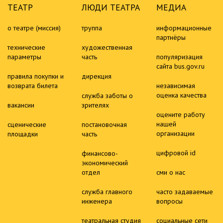
ТЕАТР
ЛЮДИ ТЕАТРА
МЕДИА
о театре (миссия)
труппа
информационные
партнёры
технические
художественная
параметры
часть
популяризация
сайта bus.gov.ru
правила покупки и
дирекция
возврата билета
независимая
оценка качества
служба заботы о
вакансии
зрителях
оцените работу
нашей
сценические
постановочная
организации
площадки
часть
цифровой id
финансово-
экономический
отдел
сми о нас
служба главного
часто задаваемые
инженера
вопросы
театральная студия
социальные сети