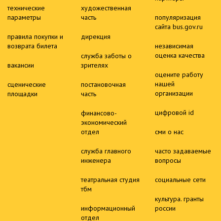
технические
художественная
параметры
часть
популяризация
сайта bus.gov.ru
правила покупки и
дирекция
возврата билета
независимая
оценка качества
служба заботы о
вакансии
зрителях
оцените работу
нашей
сценические
постановочная
организации
площадки
часть
цифровой id
финансово-
экономический
отдел
сми о нас
служба главного
часто задаваемые
инженера
вопросы
театральная студия
социальные сети
тбм
культура. гранты
информационный
россии
отдел