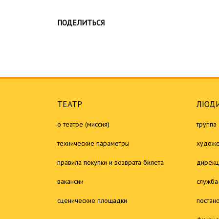
ПОДЕЛИТЬСЯ
ТЕАТР
ЛЮДИ
о театре (миссия)
труппа
технические параметры
художе
правила покупки и возврата билета
дирекц
вакансии
служба
сценические площадки
постан