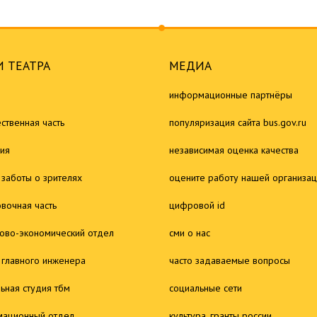
 ТЕАТРА
МЕДИА
информационные партнёры
ственная часть
популяризация сайта bus.gov.ru
ия
независимая оценка качества
 заботы о зрителях
оцените работу нашей организа
овочная часть
цифровой id
ово-экономический отдел
сми о нас
 главного инженера
часто задаваемые вопросы
льная студия тбм
социальные сети
ационный отдел
культура. гранты россии