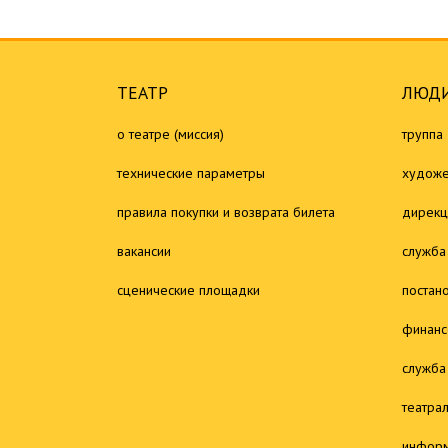
ТЕАТР
ЛЮДИ
о театре (миссия)
труппа
технические параметры
художе
правила покупки и возврата билета
дирекц
вакансии
служба
сценические площадки
постан
финанс
служба
театра
информ