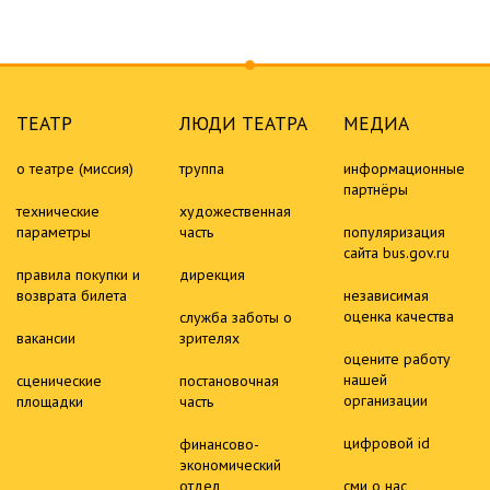
ТЕАТР
ЛЮДИ ТЕАТРА
МЕДИА
о театре (миссия)
труппа
информационные
партнёры
технические
художественная
параметры
часть
популяризация
сайта bus.gov.ru
правила покупки и
дирекция
возврата билета
независимая
оценка качества
служба заботы о
вакансии
зрителях
оцените работу
нашей
сценические
постановочная
организации
площадки
часть
цифровой id
финансово-
экономический
отдел
сми о нас