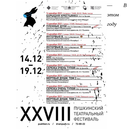
—
В
этом
году