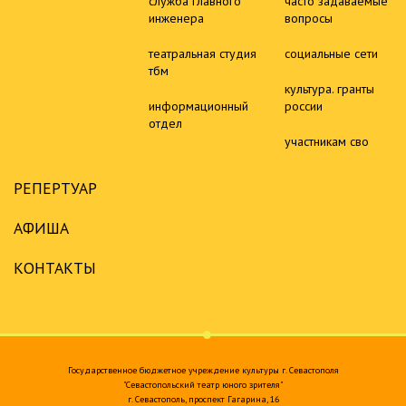
служба главного
часто задаваемые
инженера
вопросы
театральная студия
социальные сети
тбм
культура. гранты
информационный
россии
отдел
участникам сво
РЕПЕРТУАР
АФИША
КОНТАКТЫ
Государственное бюджетное учреждение культуры г. Севастополя
"Севастопольский театр юного зрителя"
г. Севастополь, проспект Гагарина, 16