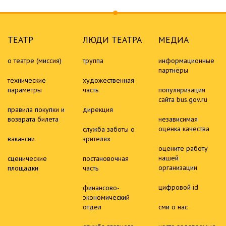
ТЕАТР
ЛЮДИ ТЕАТРА
МЕДИА
о театре (миссия)
труппа
информационные
партнёры
технические
художественная
параметры
часть
популяризация
сайта bus.gov.ru
правила покупки и
дирекция
возврата билета
независимая
оценка качества
служба заботы о
вакансии
зрителях
оцените работу
нашей
сценические
постановочная
организации
площадки
часть
цифровой id
финансово-
экономический
отдел
сми о нас