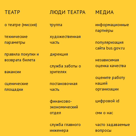
ТЕАТР
ЛЮДИ ТЕАТРА
МЕДИА
о театре (миссия)
труппа
информационные
партнёры
технические
художественная
параметры
часть
популяризация
сайта bus.gov.ru
правила покупки и
дирекция
возврата билета
независимая
оценка качества
служба заботы о
вакансии
зрителях
оцените работу
нашей
сценические
постановочная
организации
площадки
часть
цифровой id
финансово-
экономический
отдел
сми о нас
служба главного
часто задаваемые
инженера
вопросы