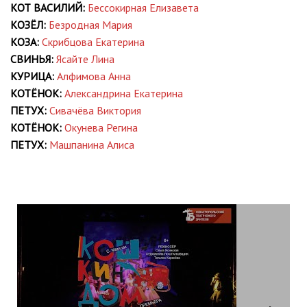
КОТ ВАСИЛИЙ:
Бессокирная Елизавета
КОЗЁЛ:
Безродная Мария
КОЗА:
Скрибцова Екатерина
СВИНЬЯ:
Ясайте Лина
КУРИЦА:
Алфимова Анна
КОТЁНОК:
Александрина Екатерина
ПЕТУХ:
Сивачёва Виктория
КОТЁНОК:
Окунева Регина
ПЕТУХ:
Машпанина Алиса