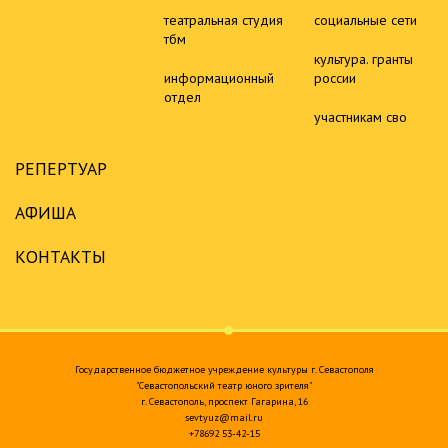
театральная студия
социальные сети
тбм
культура. гранты
информационный
россии
отдел
участникам сво
РЕПЕРТУАР
АФИША
КОНТАКТЫ
Государственное бюджетное учреждение культуры г. Севастополя
"Севастопольский театр юного зрителя"
г. Севастополь, проспект Гагарина, 16
sevtyuz@mail.ru
+78692 53-42-15