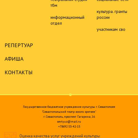
тбм
культура. гранты
информационный
россии
отдел
участникам сво
РЕПЕРТУАР
АФИША
КОНТАКТЫ
Государственное бюджетное учреждение культуры г. Севастополя
"Севастопольский театр юного зрителя"
г. Севастополь, проспект Гагарина, 16
sevtyuz@mail.ru
+78692 53-42-15
Оценка качества услуг учреждений культуры