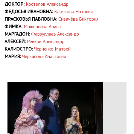
ДОКТОР:
Костелов Александр
ФЕДОСЬЯ ИВАНОВНА:
Клочкова Наталия
ПРАСКОВЬЯ ПАВЛОВНА:
Сивачёва Виктория
ФИМКА:
Машпанина Алиса
МАРГАДОН:
Фарзуллаев Александр
АЛЕКСЕЙ:
Ревков Александр
КАЛИОСТРО:
Черненко Матвей
МАРИЯ:
Черкасова Анастасия