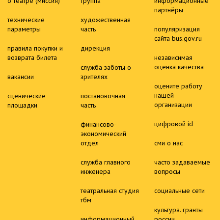
о театре (миссия)
труппа
информационные
партнёры
технические
художественная
параметры
часть
популяризация
сайта bus.gov.ru
правила покупки и
дирекция
возврата билета
независимая
оценка качества
служба заботы о
вакансии
зрителях
оцените работу
нашей
сценические
постановочная
организации
площадки
часть
цифровой id
финансово-
экономический
отдел
сми о нас
служба главного
часто задаваемые
инженера
вопросы
театральная студия
социальные сети
тбм
культура. гранты
информационный
россии