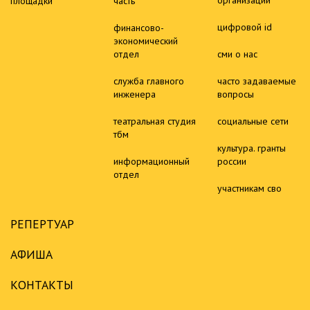
организации
площадки
часть
цифровой id
финансово-
экономический
отдел
сми о нас
служба главного
часто задаваемые
инженера
вопросы
театральная студия
социальные сети
тбм
культура. гранты
информационный
россии
отдел
участникам сво
РЕПЕРТУАР
АФИША
КОНТАКТЫ