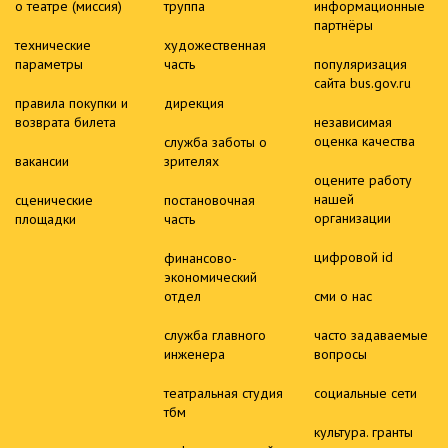
о театре (миссия)
труппа
информационные
партнёры
технические
художественная
параметры
часть
популяризация
сайта bus.gov.ru
правила покупки и
дирекция
возврата билета
независимая
оценка качества
служба заботы о
вакансии
зрителях
оцените работу
нашей
сценические
постановочная
организации
площадки
часть
цифровой id
финансово-
экономический
отдел
сми о нас
служба главного
часто задаваемые
инженера
вопросы
театральная студия
социальные сети
тбм
культура. гранты