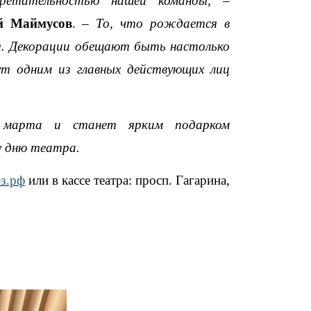
етательностью нашей команды,
–
й Маймусов
. –
То, что рождается в
я. Декорации обещают быть настолько
т одним из главных действующих лиц
7 марта и станет ярким подарком
у дню театра.
з.рф
или в кассе театра: просп. Гагарина,