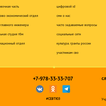
овочная часть
цифровой id
ово-экономический отдел
сми о нас
 главного инженера
часто задаваемые вопросы
льная студия тбм
социальные сети
ационный отдел
культура. гранты россии
участникам сво
+7-978-33-33-707
с
#СЕВТЮЗ
Уч