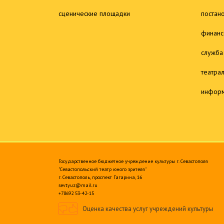
сценические площадки
постан
финанс
служба
театра
информ
Государственное бюджетное учреждение культуры г. Севастополя
"Севастопольский театр юного зрителя"
г. Севастополь, проспект Гагарина, 16
sevtyuz@mail.ru
+78692 53-42-15
Оценка качества услуг учреждений культуры