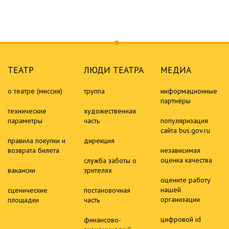
ТЕАТР
ЛЮДИ ТЕАТРА
МЕДИА
о театре (миссия)
труппа
информационные
партнёры
технические
художественная
параметры
часть
популяризация
сайта bus.gov.ru
правила покупки и
дирекция
возврата билета
независимая
оценка качества
служба заботы о
вакансии
зрителях
оцените работу
нашей
сценические
постановочная
организации
площадки
часть
цифровой id
финансово-