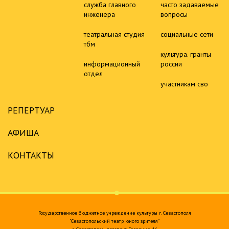
служба главного
часто задаваемые
инженера
вопросы
театральная студия
социальные сети
тбм
культура. гранты
информационный
россии
отдел
участникам сво
РЕПЕРТУАР
АФИША
КОНТАКТЫ
Государственное бюджетное учреждение культуры г. Севастополя
"Севастопольский театр юного зрителя"