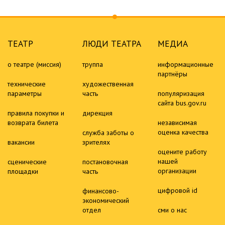
ТЕАТР
ЛЮДИ ТЕАТРА
МЕДИА
о театре (миссия)
труппа
информационные
партнёры
технические
художественная
параметры
часть
популяризация
сайта bus.gov.ru
правила покупки и
дирекция
возврата билета
независимая
оценка качества
служба заботы о
вакансии
зрителях
оцените работу
нашей
сценические
постановочная
организации
площадки
часть
цифровой id
финансово-
экономический
отдел
сми о нас