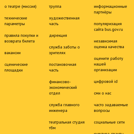
о театре (миссия)
труппа
информационные
партнёры
технические
художественная
параметры
часть
популяризация
сайта bus.gov.ru
правила покупки и
дирекция
возврата билета
независимая
оценка качества
служба заботы о
вакансии
зрителях
оцените работу
нашей
сценические
постановочная
организации
площадки
часть
цифровой id
финансово-
экономический
отдел
сми о нас
служба главного
часто задаваемые
инженера
вопросы
театральная студия
социальные сети
тбм
культура. гранты