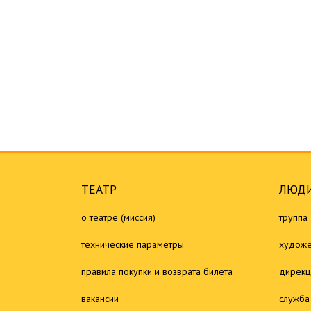
ТЕАТР
ЛЮДИ
о театре (миссия)
труппа
технические параметры
художе
правила покупки и возврата билета
дирекц
вакансии
служба