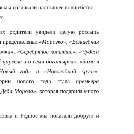
ря мы создавали настоящее волшебство
х.
их родители увидели целую россыпь
и представлены:
«Морозко», «Волшебная
очки», «Серебряное копытце», «Чудеса
 царевне и о семи богатырях», «Зима в
овый год» и «Новогодний круиз».
верии нового года стала
премьера
я Деда Мороза»
, которая подарила много
новка и Родное мы показали добрую и