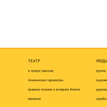
ТЕАТР
ЛЮДИ
о театре (миссия)
труппа
технические параметры
художе
правила покупки и возврата билета
дирекц
вакансии
служба