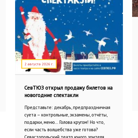
2 августа 2026 г.
СевТЮЗ открыл продажу билетов на
новогодние спектакли
Представьте: декабрь, предпраздничная
суета – контрольные, экзамены, отчёты,
подарки, меню… Голова кругом! Но что,
если часть волшебства уже готова?
Севастопольский театр юного зрителя