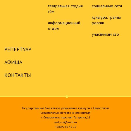
театральная студия
социальные сети
тбм
культура. гранты
информационный
россии
отдел
участникам сво
РЕПЕРТУАР
АФИША
КОНТАКТЫ
Государственное бюджетное учреждение культуры г. Севастополя
"Севастопольский театр юного зрителя"
г. Севастополь, проспект Гагарина, 16
sevtyuz@mail.ru
+78692 53-42-15