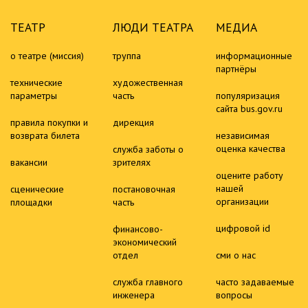
ТЕАТР
ЛЮДИ ТЕАТРА
МЕДИА
о театре (миссия)
труппа
информационные
партнёры
технические
художественная
параметры
часть
популяризация
сайта bus.gov.ru
правила покупки и
дирекция
возврата билета
независимая
оценка качества
служба заботы о
вакансии
зрителях
оцените работу
нашей
сценические
постановочная
организации
площадки
часть
цифровой id
финансово-
экономический
отдел
сми о нас
служба главного
часто задаваемые
инженера
вопросы