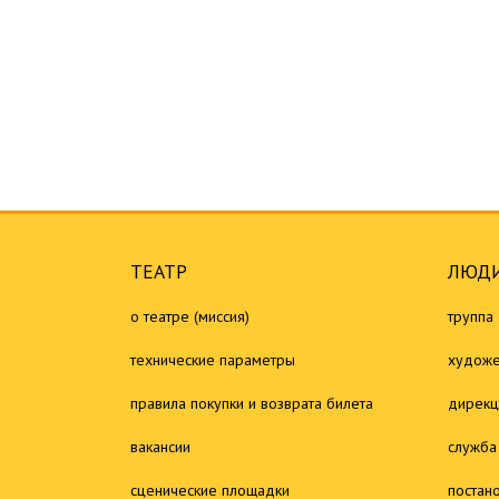
ТЕАТР
ЛЮДИ
о театре (миссия)
труппа
технические параметры
художе
правила покупки и возврата билета
дирекц
вакансии
служба
сценические площадки
постан