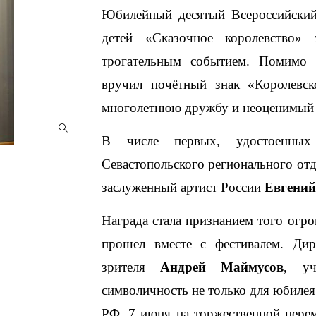
Юбилейный десятый Всероссийский 
детей «Сказочное королевство» 
трогательным событием. Помимо т
вручил почётный знак «Королевск
многолетнюю дружбу и неоценимый в
В числе первых, удостоенных 
Севастопольского регионального от
заслуженный артист России
Евгений
Награда стала признанием того огр
прошел вместе с фестивалем. Дир
зрителя
Андрей Маймусов
, уч
символичность не только для юбилея
РФ. 7 июня на торжественной церем