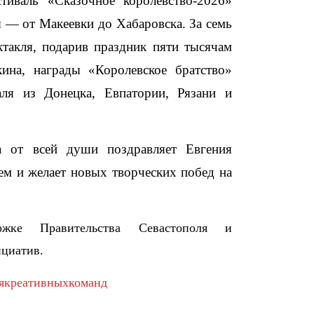
тиваль «Сказочное королевство-2026»
ы — от Макеевки до Хабаровска. За семь
ктакля, подарив праздник пяти тысячам
ина, награды «Королевское братство»
аля из Донецка, Евпатории, Рязани и
а от всей души поздравляет Евгения
м и желает новых творческих побед на
ржке Правительства Севастополя и
ициатив.
якреативныхкоманд