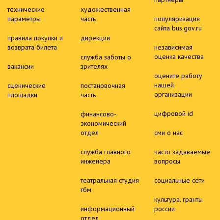
технические
художественная
параметры
часть
популяризация
сайта bus.gov.ru
правила покупки и
дирекция
возврата билета
независимая
оценка качества
служба заботы о
вакансии
зрителях
оцените работу
нашей
сценические
постановочная
организации
площадки
часть
цифровой id
финансово-
экономический
отдел
сми о нас
служба главного
часто задаваемые
инженера
вопросы
театральная студия
социальные сети
тбм
культура. гранты
информационный
россии
отдел