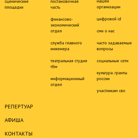
нашей
сценические
постановочная
организации
площадки
часть
цифровой id
финансово-
экономический
отдел
сми о нас
служба главного
часто задаваемые
инженера
вопросы
театральная студия
социальные сети
тбм
культура. гранты
информационный
россии
отдел
участникам сво
РЕПЕРТУАР
АФИША
КОНТАКТЫ