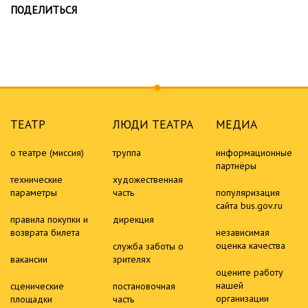
ПОДЕЛИТЬСЯ
ТЕАТР
ЛЮДИ ТЕАТРА
МЕДИА
о театре (миссия)
труппа
информационные
партнёры
технические
художественная
параметры
часть
популяризация
сайта bus.gov.ru
правила покупки и
дирекция
возврата билета
независимая
оценка качества
служба заботы о
вакансии
зрителях
оцените работу
нашей
сценические
постановочная
организации
площадки
часть