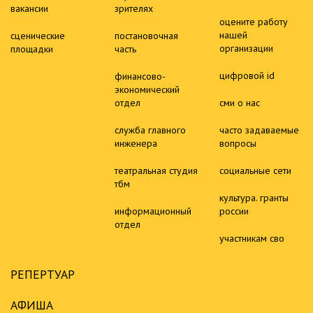
вакансии
зрителях
оцените работу
нашей
сценические
постановочная
организации
площадки
часть
цифровой id
финансово-
экономический
отдел
сми о нас
служба главного
часто задаваемые
инженера
вопросы
театральная студия
социальные сети
тбм
культура. гранты
информационный
россии
отдел
участникам сво
РЕПЕРТУАР
АФИША