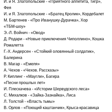
И. и Я. Златопольские - «Приятного аппетита, Тигр»,
Фея
И. и Я. Златопольские - «Братец Кролик», Кордебалет
М. Бартенев - «Про Иванушку-Дурачка», Хор
«ТБМ-шоу»
Э.-Л. Войнич - «Овод»
Д. Родари - «Новые приключения Чиполлино», Кошка
Ромалетта
Г.-Х. Андерсен - «Стойкий оловянный солдатик»,
Балерина
В. Магар - «Емеля»
А. Чехов - «Чехов. Рассказы»
Р. Киплинг - «Маугли», Багира
«Песни прошлых лет»
И. Плескачева - «Истории Шервудского леса»
С. Михалков - «Зайка-Зазнайка», Лиса
Л. Толстой - «Власть тьмы»
В. Орлов - «Поющий каштанчик», Крыса-красавица