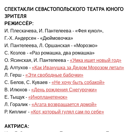
СПЕКТАКЛИ СЕВАСТОПОЛЬСКОГО ТЕАТРА ЮНОГО
ЗРИТЕЛЯ
РЕЖИССЁР:
И. Плескачева, И. Пантелеева - «Фея кукол»,
Г.-Х. Андерсен - «Дюймовочка»
И. Пантелеева, Л. Оршанская - «Морозко»
С. Козлов - «Раз ромашка, два ромашка»
О. Ясинская, И. Пантелеева -
«Умка ищет новый год»
Д. Алтухов -
«Как Иванушка за Дедом Морозом летал»
Л. Герш -
«Эти свободные бабочки»
С. Белов, С. Куваев -
«Не хочу быть собакой»
В. Илюхов -
«День рождения Снегурочки»
Е. Тыщук -
«Инопланетенок»
Л. Горалик -
«Агата возвращается домой»
Р. Киплинг -
«Кот, который гулял сам по себе»
АКТРИСА: