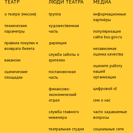
ТЕАТР
ЛЮДИ ТЕАТРА
МЕДИА
о театре (миссия)
труппа
информационные
партнёры
технические
художественная
параметры
часть
популяризация
сайта bus.gov.ru
правила покупки и
дирекция
возврата билета
независимая
оценка качества
служба заботы о
вакансии
зрителях
оцените работу
нашей
сценические
постановочная
организации
площадки
часть
цифровой id
финансово-
экономический
отдел
сми о нас
служба главного
часто задаваемые
инженера
вопросы
театральная студия
социальные сети