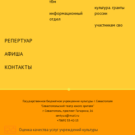
тбм
культура. гранты
информационный
россии
отдел
участникам сво
РЕПЕРТУАР
АФИША
КОНТАКТЫ
Государственное бюджетное учреждение культуры г. Севастополя
"Севастопольский театр юного зрителя"
г. Севастополь, проспект Гагарина, 16
sevtyuz@mail.ru
+78692 53-42-15
Оценка качества услуг учреждений культуры