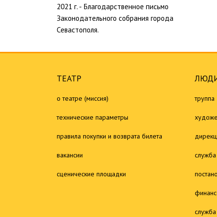
2021 г. - Благодарственное письмо
Законодательного собрания города
Севастополя.
ТЕАТР
ЛЮДИ
о театре (миссия)
труппа
технические параметры
художе
правила покупки и возврата билета
дирекц
вакансии
служба
сценические площадки
постан
финанс
служба