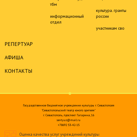
тбм
культура. гранты
информационный
россии
отдел
участникам сво
РЕПЕРТУАР
АФИША
КОНТАКТЫ
Государственное бюджетное учреждение культуры г. Севастополя
"Севастопольский театр юного зрителя"
г. Севастополь, проспект Гагарина, 16
sevtyuz@mail.ru
+78692 53-42-15
Оценка качества услуг учреждений культуры