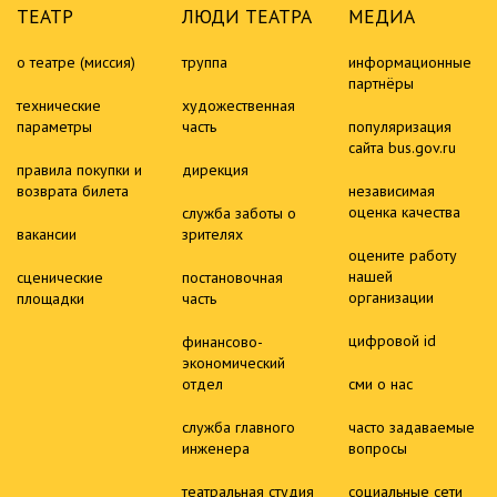
ТЕАТР
ЛЮДИ ТЕАТРА
МЕДИА
о театре (миссия)
труппа
информационные
партнёры
технические
художественная
параметры
часть
популяризация
сайта bus.gov.ru
правила покупки и
дирекция
возврата билета
независимая
оценка качества
служба заботы о
вакансии
зрителях
оцените работу
нашей
сценические
постановочная
организации
площадки
часть
цифровой id
финансово-
экономический
отдел
сми о нас
служба главного
часто задаваемые
инженера
вопросы
театральная студия
социальные сети